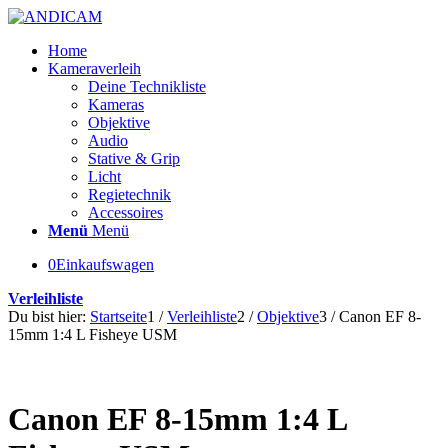
Home
Kameraverleih
Deine Technikliste
Kameras
Objektive
Audio
Stative & Grip
Licht
Regietechnik
Accessoires
Menü
Menü
0
Einkaufswagen
Verleihliste
Du bist hier:
Startseite
1
/
Verleihliste
2
/
Objektive
3
/
Canon EF 8-
15mm 1:4 L Fisheye USM
Canon EF 8-15mm 1:4 L