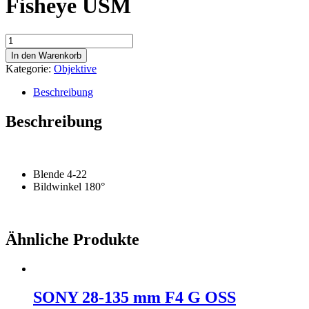
Fisheye USM
Canon
EF
In den Warenkorb
8-
Kategorie:
Objektive
15mm
1:4
Beschreibung
L
Fisheye
Beschreibung
USM
Menge
Blende 4-22
Bildwinkel 180°
Ähnliche Produkte
SONY 28-135 mm F4 G OSS