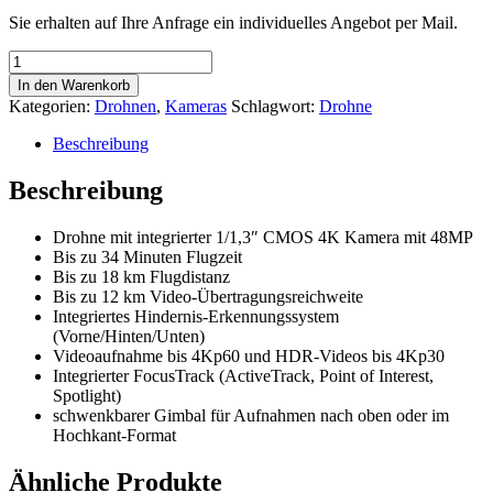
Sie erhalten auf Ihre Anfrage ein individuelles Angebot per Mail.
DJI
Mini
In den Warenkorb
3
Kategorien:
Drohnen
,
Kameras
Schlagwort:
Drohne
Pro
(RC2)
Beschreibung
Menge
Beschreibung
Drohne mit integrierter 1/1,3″ CMOS 4K Kamera mit 48MP
Bis zu 34 Minuten Flugzeit
Bis zu 18 km Flugdistanz
Bis zu 12 km Video-Übertragungsreichweite
Integriertes Hindernis-Erkennungssystem
(Vorne/Hinten/Unten)
Videoaufnahme bis 4Kp60 und HDR-Videos bis 4Kp30
Integrierter FocusTrack (ActiveTrack, Point of Interest,
Spotlight)
schwenkbarer Gimbal für Aufnahmen nach oben oder im
Hochkant-Format
Ähnliche Produkte