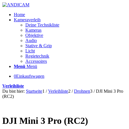
Home
Kameraverleih
Deine Technikliste
Kameras
Objektive
Audio
Stative & Grip
Licht
Regietechnik
Accessoires
Menü
Menü
0
Einkaufswagen
Verleihliste
Du bist hier:
Startseite
1
/
Verleihliste
2
/
Drohnen
3
/
DJI Mini 3 Pro
(RC2)
DJI Mini 3 Pro (RC2)