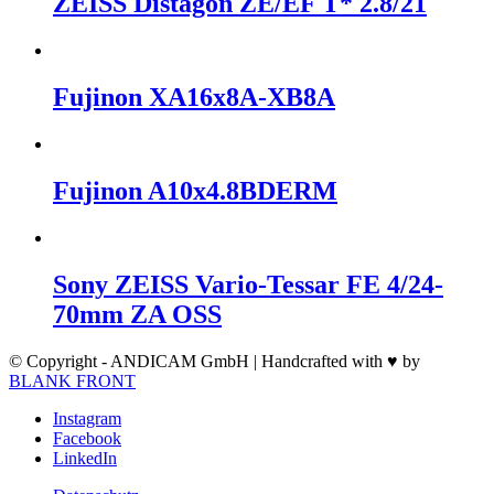
ZEISS Distagon ZE/EF T* 2.8/21
Fujinon XA16x8A-XB8A
Fujinon A10x4.8BDERM
Sony ZEISS Vario-Tessar FE 4/24-
70mm ZA OSS
© Copyright - ANDICAM GmbH | Handcrafted with ♥ by
BLANK FRONT
Instagram
Facebook
LinkedIn