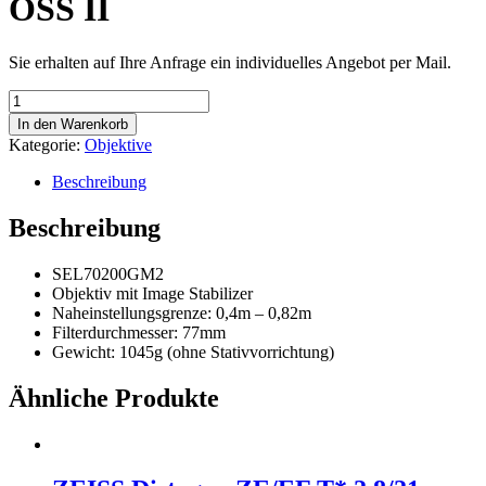
OSS II
Sie erhalten auf Ihre Anfrage ein individuelles Angebot per Mail.
Sony
FE
In den Warenkorb
70–
Kategorie:
Objektive
200
mm
Beschreibung
F2.8
GM
Beschreibung
OSS
II
SEL70200GM2
Menge
Objektiv mit Image Stabilizer
Naheinstellungsgrenze: 0,4m – 0,82m
Filterdurchmesser: 77mm
Gewicht: 1045g (ohne Stativvorrichtung)
Ähnliche Produkte