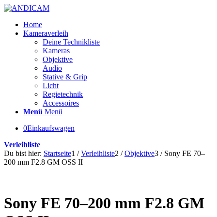
Home
Kameraverleih
Deine Technikliste
Kameras
Objektive
Audio
Stative & Grip
Licht
Regietechnik
Accessoires
Menü
Menü
0
Einkaufswagen
Verleihliste
Du bist hier:
Startseite
1
/
Verleihliste
2
/
Objektive
3
/
Sony FE 70–
200 mm F2.8 GM OSS II
Sony FE 70–200 mm F2.8 GM