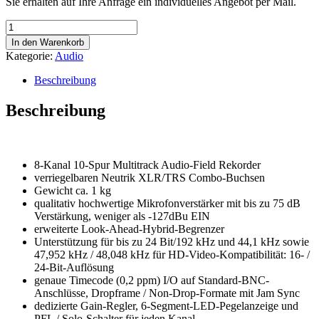
Sie erhalten auf Ihre Anfrage ein individuelles Angebot per Mail.
Zoom
F8n
In den Warenkorb
Menge
Kategorie:
Audio
Beschreibung
Beschreibung
8-Kanal 10-Spur Multitrack Audio-Field Rekorder
verriegelbaren Neutrik XLR/TRS Combo-Buchsen
Gewicht ca. 1 kg
qualitativ hochwertige Mikrofonverstärker mit bis zu 75 dB
Verstärkung, weniger als -127dBu EIN
erweiterte Look-Ahead-Hybrid-Begrenzer
Unterstützung für bis zu 24 Bit/192 kHz und 44,1 kHz sowie
47,952 kHz / 48,048 kHz für HD-Video-Kompatibilität: 16- /
24-Bit-Auflösung
genaue Timecode (0,2 ppm) I/O auf Standard-BNC-
Anschlüsse, Dropframe / Non-Drop-Formate mit Jam Sync
dedizierte Gain-Regler, 6-Segment-LED-Pegelanzeige und
PFL / Solo-Schalter für jeden Kanal