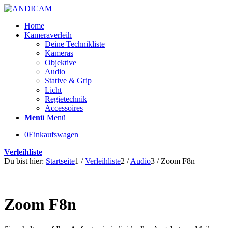
Home
Kameraverleih
Deine Technikliste
Kameras
Objektive
Audio
Stative & Grip
Licht
Regietechnik
Accessoires
Menü
Menü
0
Einkaufswagen
Verleihliste
Du bist hier:
Startseite
1
/
Verleihliste
2
/
Audio
3
/
Zoom F8n
Zoom F8n