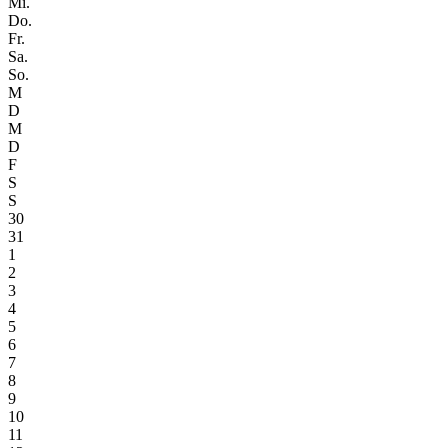
Mi.
Do.
Fr.
Sa.
So.
M
D
M
D
F
S
S
30
31
1
2
3
4
5
6
7
8
9
10
11